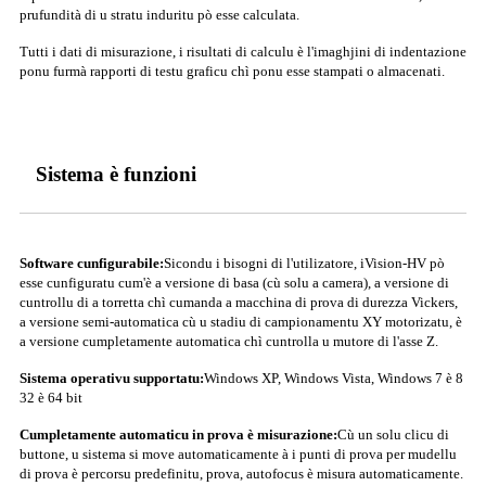
prufundità di u stratu induritu pò esse calculata.
Tutti i dati di misurazione, i risultati di calculu è l'imaghjini di indentazione
ponu furmà rapporti di testu graficu chì ponu esse stampati o almacenati.
Sistema è funzioni
Software cunfigurabile:
Sicondu i bisogni di l'utilizatore, iVision-HV pò
esse cunfiguratu cum'è a versione di basa (cù solu a camera), a versione di
cuntrollu di a torretta chì cumanda a macchina di prova di durezza Vickers,
a versione semi-automatica cù u stadiu di campionamentu XY motorizatu, è
a versione cumpletamente automatica chì cuntrolla u mutore di l'asse Z.
Sistema operativu supportatu:
Windows XP, Windows Vista, Windows 7 è 8
32 è 64 bit
Cumpletamente automaticu in prova è misurazione:
Cù un solu clicu di
buttone, u sistema si move automaticamente à i punti di prova per mudellu
di prova è percorsu predefinitu, prova, autofocus è misura automaticamente.