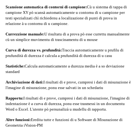
Scansione automatica di contorni di campione:
Cù u sistema di tappa di
campione XY pò scansà automaticamente u contornu di u campione per
testi spezializati chì richiedenu a localizazione di punti di prova in
relazione à u contornu di u campione.
Currezzione manuale:
U risultatu di a prova pò esse currettu manualmente
cù un simplice muvimentu di trascinamentu di u mouse
Curva di durezza vs. prufundità:
Traccia automaticamente u prufilu di
prufundità di durezza è calcula a prufundità di durezza di u casu
Statistiche:
Calcula automaticamente a durezza media è a so deviazione
standard
Archiviazione di dati:
I risultati di e prove, cumpresi i dati di misurazione è
l'imagine di misurazione, ponu esse salvati in un schedariu
Rapportu:
I risultati di e prove, cumpresi i dati di misurazione, l'imagine di
indentazione è a curva di durezza, ponu esse trasmessi in un documentu
Word o Excel. L'utente pò persunalizà u mudellu di rapportu.
Altre funzioni:
Eredita tutte e funzioni di u Software di Misurazione di
Geometria iVision-PM