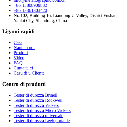
info@metallographic.com.cn
+86-13808909882
+86-13361303420
No.102, Building 16, Liandong U Valley, District Fushan,
Yantai City, Shandong, China
Ligami rapidi
Casa
Nantu à noi
Prodotti
Video
FAQ
Cuntatta ci
Casu di u Cliente
Centru di prudutti
Tester di durezza Brinell
Tester di durezza Rockwell
Tester di durezza Vickers
Tester di durezza Micro Vickers
Tester di durezza universale
Tester di durezza Leeb portatile