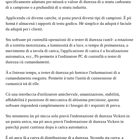
specificamente adattatu per misurà u valore di durezza di u stratu carburatu
di u campione o a prufundità di u stratu induritu.
Applicendu cù diverse cariche, si ponu pruvà diversi tipi di campioni. È pò
furmà è almacenà i rapporti di testu graficu. Hè simplice da aduprà è faciule
da aduprà per i clienti.
Stu software pò cuntrullà operazioni di u tester di durezza cum'è: a rotazione
di a torretta motorizzata, a luminosità di a luce, u tempu di permanenza, u
muvimentu di a tavola di carica, l'applicazione di carica è a focalizazione
automatica, ecc., Pò permette à l'urdinatore PC di cuntrullà u tester di
durezza cù cumandamenti.
À u listessu tempu, u tester di durezza pò furnisce l'infurmazioni di u
cumandamentu eseguitu. Permette à tutte l'unità di cunnessione di
cumunicà trà di elle.
Cù una interfaccia d'utilizatore amichevule, umanizazione, stabilità,
affidabilità è pusizione di meccanica di altissima precisione, questu
software risponderà cumpletamente à i bisogni di i requisiti di prova.
Stu strumentu ùn pò micca solu pruvà l'indentazione di durezza Vickers in
un puntu unicu, ma pò ancu pruvà l'indentazione di durezza Vickers in
parechji punti cuntinui dopu à carica automatica.
È pò ancu fà a curva di distribuzione di a durezza. Sicondu sta curva, a