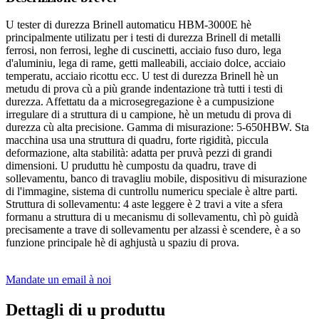
U tester di durezza Brinell automaticu HBM-3000E hè
principalmente utilizatu per i testi di durezza Brinell di metalli
ferrosi, non ferrosi, leghe di cuscinetti, acciaio fuso duro, lega
d'aluminiu, lega di rame, getti malleabili, acciaio dolce, acciaio
temperatu, acciaio ricottu ecc. U test di durezza Brinell hè un
metudu di prova cù a più grande indentazione trà tutti i testi di
durezza. Affettatu da a microsegregazione è a cumpusizione
irregulare di a struttura di u campione, hè un metudu di prova di
durezza cù alta precisione. Gamma di misurazione: 5-650HBW. Sta
macchina usa una struttura di quadru, forte rigidità, piccula
deformazione, alta stabilità: adatta per pruvà pezzi di grandi
dimensioni. U pruduttu hè cumpostu da quadru, trave di
sollevamentu, banco di travagliu mobile, dispositivu di misurazione
di l'immagine, sistema di cuntrollu numericu speciale è altre parti.
Struttura di sollevamentu: 4 aste leggere è 2 travi a vite a sfera
formanu a struttura di u mecanismu di sollevamentu, chì pò guidà
precisamente a trave di sollevamentu per alzassi è scendere, è a so
funzione principale hè di aghjustà u spaziu di prova.
Mandate un email à noi
Dettagli di u produttu