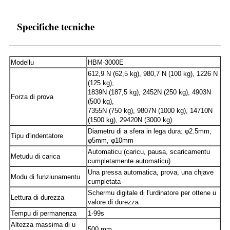
Specifiche tecniche
Modellu
HBM-3000E
612,9 N (62,5 kg), 980,7 N (100 kg), 1226 N
(125 kg),
1839N (187,5 kg), 2452N (250 kg), 4903N
Forza di prova
(500 kg),
7355N (750 kg), 9807N (1000 kg), 14710N
(1500 kg), 29420N (3000 kg)
Diametru di a sfera in lega dura: φ2.5mm,
Tipu d'indentatore
φ5mm, φ10mm
Automaticu (caricu, pausa, scaricamentu
Metudu di carica
cumpletamente automaticu)
Una pressa automatica, prova, una chjave
Modu di funziunamentu
cumpletata
Schermu digitale di l'urdinatore per ottene u
Lettura di durezza
valore di durezza
Tempu di permanenza
1-99s
Altezza massima di u
500 mm