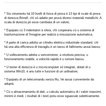
* Stu strumentu hà 10 livelli di forza di prova è 13 tipi di scale di prova
di durezza Brinell, chì sò adatte per pruvà diversi materiali metallichi; A
scala di durezza pò esse cambiata di un valore;
* Equipatu cù 3 indentatori à sfera, chì cooperanu cù u sistema di
trasfurmazione di l'imagine per realizà a misurazione automatica;
* A parte di carica adotta un cilindru elettricu industriale standard, chì
hà una alta efficienza di travagliu è un tassu di fallimentu assai bassu;
* U sollevamentu adotta u servomotore, a struttura precisa, u
funziunamentu stabile, a velocità rapida è u rumore bassu;
* U tester di durezza è u microcomputer sò integrati, dotati di u
sistema Win10, è anu tutte e funzioni di un urdinatore;
* Equipatu di un telecomandu senza filu, hè assai cunveniente da
aduprà.
* Cù u almacenamentu di dati, u calculu automaticu di i valori massimi,
minimi è medi, i risultati di i testi ponu esse sguassati selettivamente.