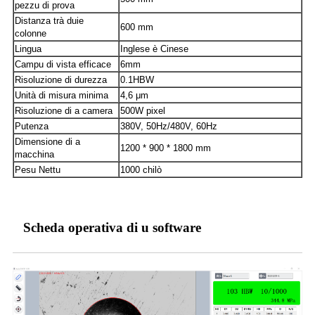
pezzu di prova
Distanza trà duie
600 mm
colonne
Lingua
Inglese è Cinese
Campu di vista efficace
6mm
Risoluzione di durezza
0.1HBW
Unità di misura minima
4,6 μm
Risoluzione di a camera
500W pixel
Putenza
380V, 50Hz/480V, 60Hz
Dimensione di a
1200 * 900 * 1800 mm
macchina
Pesu Nettu
1000 chilò
Scheda operativa di u software