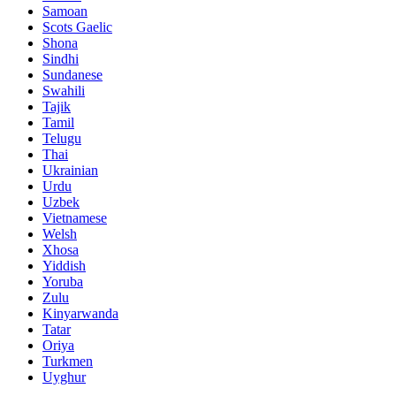
Samoan
Scots Gaelic
Shona
Sindhi
Sundanese
Swahili
Tajik
Tamil
Telugu
Thai
Ukrainian
Urdu
Uzbek
Vietnamese
Welsh
Xhosa
Yiddish
Yoruba
Zulu
Kinyarwanda
Tatar
Oriya
Turkmen
Uyghur