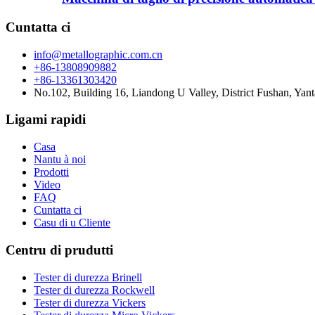
Cuntatta ci
info@metallographic.com.cn
+86-13808909882
+86-13361303420
No.102, Building 16, Liandong U Valley, District Fushan, Yan
Ligami rapidi
Casa
Nantu à noi
Prodotti
Video
FAQ
Cuntatta ci
Casu di u Cliente
Centru di prudutti
Tester di durezza Brinell
Tester di durezza Rockwell
Tester di durezza Vickers