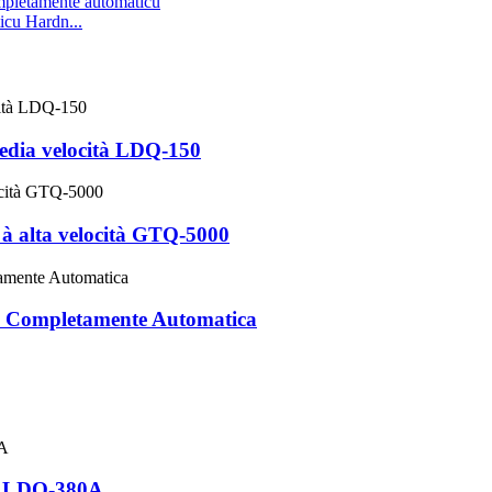
cu Hardn...
media velocità LDQ-150
 à alta velocità GTQ-5000
e Completamente Automatica
ca LDQ-380A