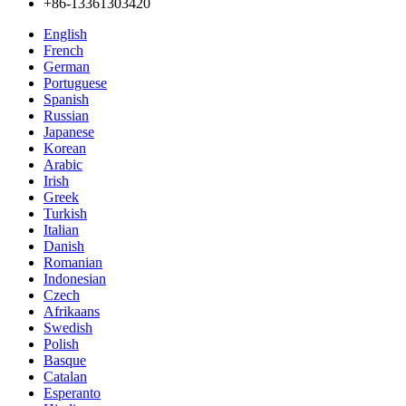
+86-13361303420
English
French
German
Portuguese
Spanish
Russian
Japanese
Korean
Arabic
Irish
Greek
Turkish
Italian
Danish
Romanian
Indonesian
Czech
Afrikaans
Swedish
Polish
Basque
Catalan
Esperanto