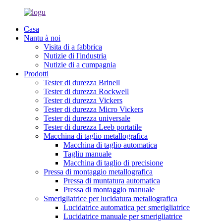
Casa
Nantu à noi
Visita di a fabbrica
Nutizie di l'industria
Nutizie di a cumpagnia
Prodotti
Tester di durezza Brinell
Tester di durezza Rockwell
Tester di durezza Vickers
Tester di durezza Micro Vickers
Tester di durezza universale
Tester di durezza Leeb portatile
Macchina di taglio metallografica
Macchina di taglio automatica
Tagliu manuale
Macchina di taglio di precisione
Pressa di montaggio metallografica
Pressa di muntatura automatica
Pressa di montaggio manuale
Smerigliatrice per lucidatura metallografica
Lucidatrice automatica per smerigliatrice
Lucidatrice manuale per smerigliatrice