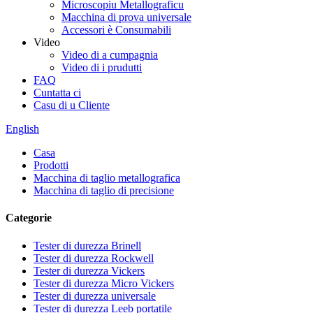
Microscopiu Metallograficu
Macchina di prova universale
Accessori è Consumabili
Video
Video di a cumpagnia
Video di i prudutti
FAQ
Cuntatta ci
Casu di u Cliente
English
Casa
Prodotti
Macchina di taglio metallografica
Macchina di taglio di precisione
Categorie
Tester di durezza Brinell
Tester di durezza Rockwell
Tester di durezza Vickers
Tester di durezza Micro Vickers
Tester di durezza universale
Tester di durezza Leeb portatile