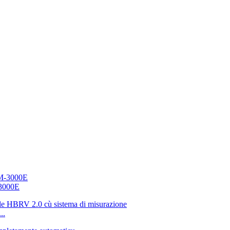
-3000E
..