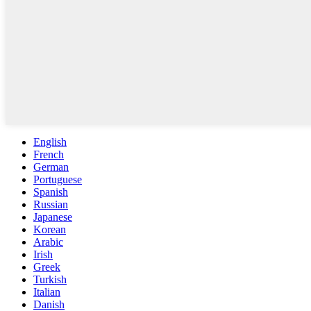
English
French
German
Portuguese
Spanish
Russian
Japanese
Korean
Arabic
Irish
Greek
Turkish
Italian
Danish