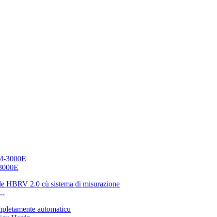
-3000E
..