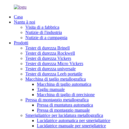
Casa
Nantu à noi
Visita di a fabbrica
Nutizie di l'industria
Nutizie di a cumpagnia
Prodotti
Tester di durezza Brinell
Tester di durezza Rockwell
Tester di durezza Vickers
Tester di durezza Micro Vickers
Tester di durezza universale
Tester di durezza Leeb portatile
Macchina di taglio metallografica
Macchina di taglio automatica
Tagliu manuale
Macchina di taglio di precisione
Pressa di montaggio metallografica
Pressa di muntatura automatica
Pressa di montaggio manuale
Smerigliatrice per lucidatura metallografica
Lucidatrice automatica per smerigliatrice
Lucidatrice manuale per smerigliatrice