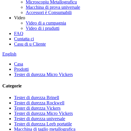
Microscopiu Metallograficu
Macchina di prova universale
Accessori è Consumabili
Video
Video di a cumpagnia
Video di i prudutti
FAQ
Cuntatta ci
Casu di u Cliente
English
Casa
Prodotti
Tester di durezza Micro Vickers
Categorie
Tester di durezza Brinell
Tester di durezza Rockwell
Tester di durezza Vickers
Tester di durezza Micro Vickers
Tester di durezza universale
Tester di durezza Leeb portatile
Macchina di taglio metallografica