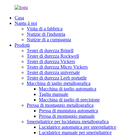
Casa
Nantu à noi
Visita di a fabbrica
Nutizie di l'industria
Nutizie di a cumpagnia
Prodotti
Tester di durezza Brinell
Tester di durezza Rockwell
Tester di durezza Vickers
Tester di durezza Micro Vickers
Tester di durezza universale
Tester di durezza Leeb portatile
Macchina di taglio metallografica
Macchina di taglio automatica
Tagliu manuale
Macchina di taglio di precisione
Pressa di montaggio metallografica
Pressa di muntatura automatica
Pressa di montaggio manuale
Smerigliatrice per lucidatura metallografica
Lucidatrice automatica per smerigliatrice
Lucidatrice manuale per smerigliatrice