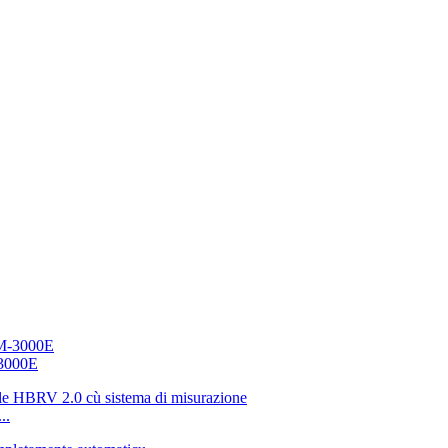
-3000E
..