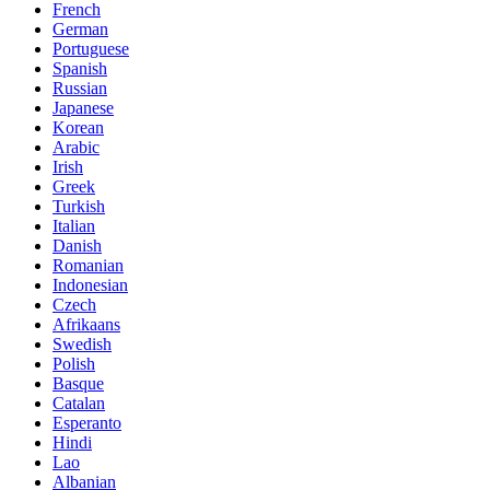
French
German
Portuguese
Spanish
Russian
Japanese
Korean
Arabic
Irish
Greek
Turkish
Italian
Danish
Romanian
Indonesian
Czech
Afrikaans
Swedish
Polish
Basque
Catalan
Esperanto
Hindi
Lao
Albanian