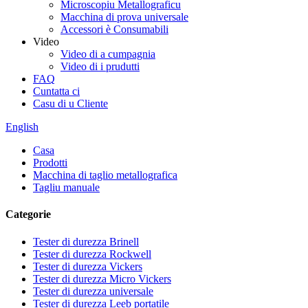
Microscopiu Metallograficu
Macchina di prova universale
Accessori è Consumabili
Video
Video di a cumpagnia
Video di i prudutti
FAQ
Cuntatta ci
Casu di u Cliente
English
Casa
Prodotti
Macchina di taglio metallografica
Tagliu manuale
Categorie
Tester di durezza Brinell
Tester di durezza Rockwell
Tester di durezza Vickers
Tester di durezza Micro Vickers
Tester di durezza universale
Tester di durezza Leeb portatile