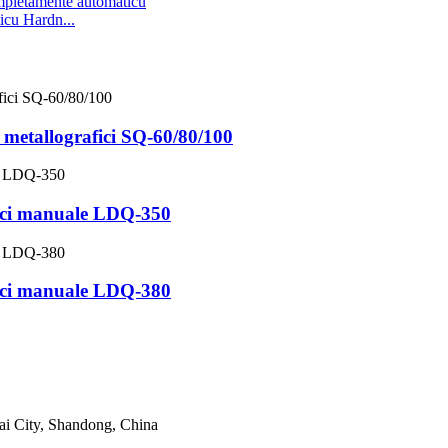
cu Hardn...
 metallografici SQ-60/80/100
fici manuale LDQ-350
fici manuale LDQ-380
tai City, Shandong, China