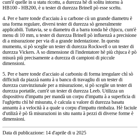
cum'è quelle in u statu ricottu, a durezza hè di solitu intornu à
HB100 - HB200, è u tester di durezza Brinell pò esse sceltu.
4. Per e barre tonde d'acciaiu à u carbone cù un grande diametru è
una forma regulare, diversi tester di durezza sò generalmente
applicabili. Tuttavia, se u diametru di a barra tonda hè chjucu, cum'è
menu di 10 mm, u tester di durezza Brinell pò influenzà a precisione
di a misurazione per via di a grande indentazione. In questu
mumentu, si pò sceglie un tester di durezza Rockwell o un tester di
durezza Vickers. A so dimensione di l'indentatore hè più chjuca è pò
misurà più precisamente a durezza di campioni di piccule
dimensioni.
5. Per e barre tonde d'acciaio al carboniu di forma irregulare chì sò
difficiuli da piazzà nantu à u bancu di travagliu di un tester di
durezza cunvinziunale per a misurazione, si pò sceglie un tester di
durezza portatile, cum'è un tester di durezza Leeb. Utilizza un
dispositivu d'impattu per mandà un corpu d'impattu à a superficia di
l'ughjettu chì hè misuratu, è calcula u valore di durezza basatu
annantu à a velocità à a quale u corpu d'impattu rimbalza. Hè faciule
d'utilizà è pò fà misurazioni in situ nantu à pezzi di diverse forme è
dimensioni.
Data di publicazione: 14 d'aprile di u 2025