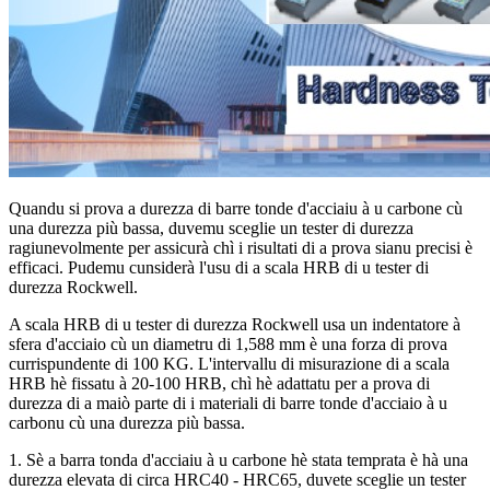
Quandu si prova a durezza di barre tonde d'acciaiu à u carbone cù
una durezza più bassa, duvemu sceglie un tester di durezza
ragiunevolmente per assicurà chì i risultati di a prova sianu precisi è
efficaci. Pudemu cunsiderà l'usu di a scala HRB di u tester di
durezza Rockwell.
A scala HRB di u tester di durezza Rockwell usa un indentatore à
sfera d'acciaio cù un diametru di 1,588 mm è una forza di prova
currispundente di 100 KG. L'intervallu di misurazione di a scala
HRB hè fissatu à 20-100 HRB, chì hè adattatu per a prova di
durezza di a maiò parte di i materiali di barre tonde d'acciaio à u
carbonu cù una durezza più bassa.
1. Sè a barra tonda d'acciaiu à u carbone hè stata temprata è hà una
durezza elevata di circa HRC40 - HRC65, duvete sceglie un tester