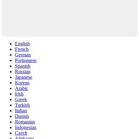
English
French
German
Portuguese
Spanish
Russian
Japanese
Korean
Arabic
Irish
Greek
Turkish
Italian
Danish
Romanian
Indonesian
Czech
Afrikaans