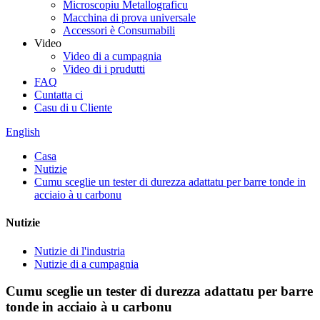
Microscopiu Metallograficu
Macchina di prova universale
Accessori è Consumabili
Video
Video di a cumpagnia
Video di i prudutti
FAQ
Cuntatta ci
Casu di u Cliente
English
Casa
Nutizie
Cumu sceglie un tester di durezza adattatu per barre tonde in
acciaio à u carbonu
Nutizie
Nutizie di l'industria
Nutizie di a cumpagnia
Cumu sceglie un tester di durezza adattatu per barre
tonde in acciaio à u carbonu