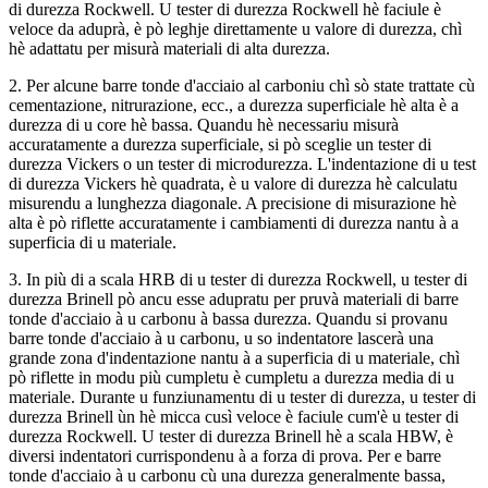
di durezza Rockwell. U tester di durezza Rockwell hè faciule è
veloce da aduprà, è pò leghje direttamente u valore di durezza, chì
hè adattatu per misurà materiali di alta durezza.
2. Per alcune barre tonde d'acciaio al carboniu chì sò state trattate cù
cementazione, nitrurazione, ecc., a durezza superficiale hè alta è a
durezza di u core hè bassa. Quandu hè necessariu misurà
accuratamente a durezza superficiale, si pò sceglie un tester di
durezza Vickers o un tester di microdurezza. L'indentazione di u test
di durezza Vickers hè quadrata, è u valore di durezza hè calculatu
misurendu a lunghezza diagonale. A precisione di misurazione hè
alta è pò riflette accuratamente i cambiamenti di durezza nantu à a
superficia di u materiale.
3. In più di a scala HRB di u tester di durezza Rockwell, u tester di
durezza Brinell pò ancu esse adupratu per pruvà materiali di barre
tonde d'acciaio à u carbonu à bassa durezza. Quandu si provanu
barre tonde d'acciaio à u carbonu, u so indentatore lascerà una
grande zona d'indentazione nantu à a superficia di u materiale, chì
pò riflette in modu più cumpletu è cumpletu a durezza media di u
materiale. Durante u funziunamentu di u tester di durezza, u tester di
durezza Brinell ùn hè micca cusì veloce è faciule cum'è u tester di
durezza Rockwell. U tester di durezza Brinell hè a scala HBW, è
diversi indentatori currispondenu à a forza di prova. Per e barre
tonde d'acciaio à u carbonu cù una durezza generalmente bassa,